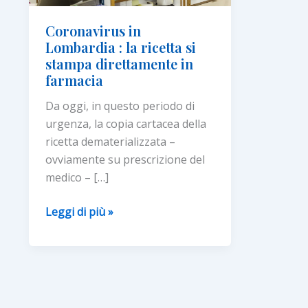
Coronavirus in
Lombardia : la ricetta si
stampa direttamente in
farmacia
Da oggi, in questo periodo di
urgenza, la copia cartacea della
ricetta dematerializzata –
ovviamente su prescrizione del
medico – […]
Coronavirus
Leggi di più »
in
Lombardia
: la
ricetta
si