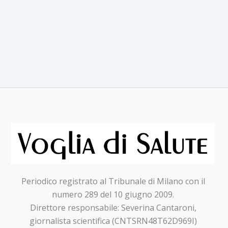
stampa
direttamente
in
farmacia
Periodico registrato al Tribunale di Milano con il
numero 289 del 10 giugno 2009.
Direttore responsabile: Severina Cantaroni,
giornalista scientifica (CNTSRN48T62D969I)