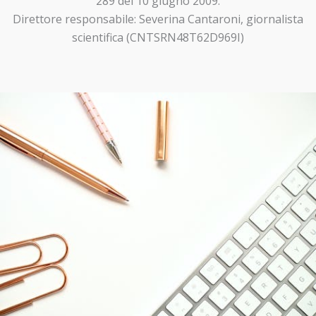
289 del 10 giugno 2009.
Direttore responsabile: Severina Cantaroni, giornalista
scientifica (CNTSRN48T62D969I)