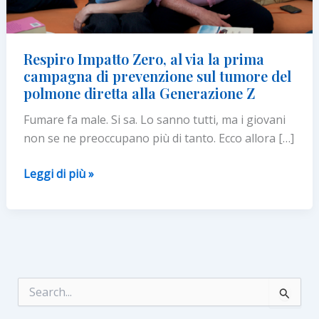
Respiro Impatto Zero, al via la prima
campagna di prevenzione sul tumore del
polmone diretta alla Generazione Z
Fumare fa male. Si sa. Lo sanno tutti, ma i giovani
non se ne preoccupano più di tanto. Ecco allora […]
Respiro
Leggi di più »
Impatto
Zero,
al
via
la
prima
C
e
campagna
r