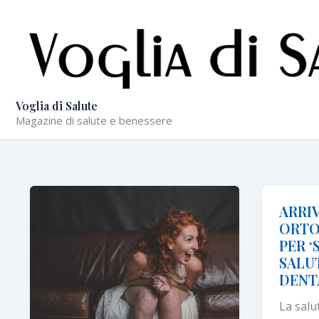
Vai
al
contenuto
Voglia di Salute
Magazine di salute e benessere
ARRIV
ORTO
PER ‘
SALU
DENT
La salu