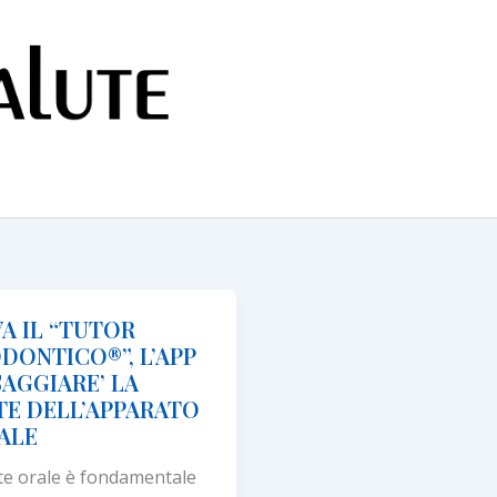
A IL “TUTOR
DONTICO®”, L’APP
SAGGIARE’ LA
TE DELL’APPARATO
ALE
te orale è fondamentale