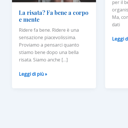
per il 
organis
La risata? Fa bene a corpo
Ma, com
e mente
dati
Ridere fa bene. Ridere è una
sensazione piacevolissima.
ARRIVA
Leggi d
Proviamo a pensarci quanto
IL
stiamo bene dopo una bella
“TUTO
risata. Siamo anche […]
ORTOD
L’APP
La
Leggi di più »
PER
risata?
‘SAGGIA
Fa
LA
bene
SALUT
a
DELL’
corpo
DENTA
e
mente