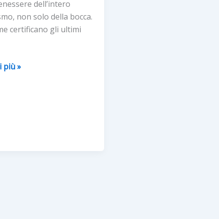
benessere dell’intero
mo, non solo della bocca.
e certificano gli ultimi
i più »
R
ONTICO®”,
RE’
E
APPARATO
LE