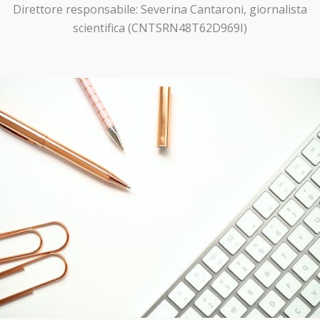
Direttore responsabile: Severina Cantaroni, giornalista
scientifica (CNTSRN48T62D969I)