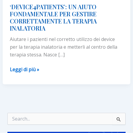
‘DEVICE4PATIENTS’: UN AIUTO
FONDAMENTALE PER GESTIRE
CORRETTAMENTE LA TERAPIA
INALATORIA
Aiutare i pazienti nel corretto utilizzo dei device
per la terapia inalatoria e metterli al centro della
terapia stessa. Nasce […]
‘DEVICE4PATIENTS’:
Leggi di più »
UN
AIUTO
FONDAMENTALE
PER
GESTIRE
CORRETTAMENTE
C
e
LA
r
TERAPIA