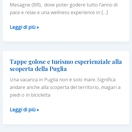
Mesagne (BR), dove poter godere tutto l’anno di
pace e relax e una wellness experience in […]
Alto
Leggi di più »
Salento
tutto
l’anno
con
Tappe golose e turismo esperienziale alla
la
scoperta della Puglia
wellness
Una vacanza in Puglia non è solo mare. Significa
experience
andare anche alla scoperta del territorio, magari a
sostenibile
piedi o in bicicletta
alla
Tenuta
Tappe
Leggi di più »
Moreno
golose
e