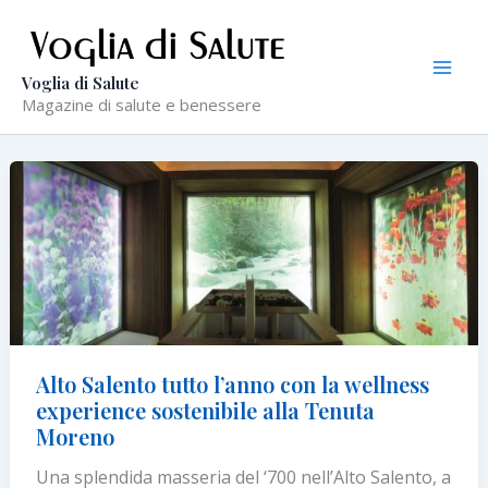
Vai
al
contenuto
Voglia di Salute
Magazine di salute e benessere
Alto Salento tutto l’anno con la wellness
experience sostenibile alla Tenuta
Moreno
Una splendida masseria del ‘700 nell’Alto Salento, a