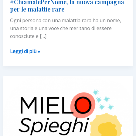
#ChiamalePerNome, la nuova campagna
per le malattie rare
Ogni persona con una malattia rara ha un nome,
una storia e una voce che meritano di essere
conosciute e […]
#ChiamalePerNome,
Leggi di più »
la
nuova
campagna
per
le
malattie
rare