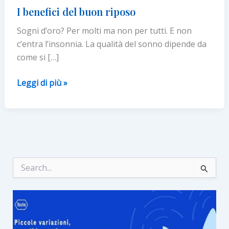
I benefici del buon riposo
Sogni d’oro? Per molti ma non per tutti. E non
c’entra l’insonnia. La qualità del sonno dipende da
come si […]
I
Leggi di più »
benefici
del
buon
riposo
C
e
r
c
a
: