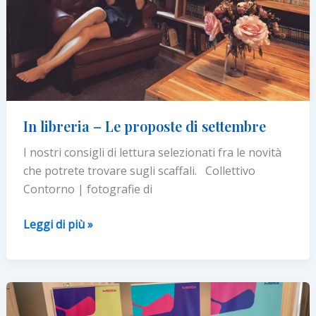
In libreria – Le proposte di settembre
I nostri consigli di lettura selezionati fra le novità
che potrete trovare sugli scaffali. Collettivo
Contorno | fotografie di
In
Leggi di più »
libreria
–
Le
proposte
di