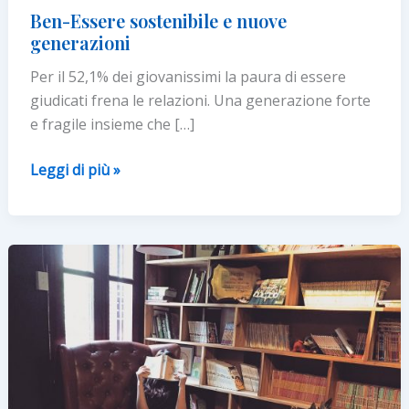
Ben-Essere sostenibile e nuove
generazioni
Per il 52,1% dei giovanissimi la paura di essere
giudicati frena le relazioni. Una generazione forte
e fragile insieme che […]
Ben-
Leggi di più »
Essere
sostenibile
e
nuove
generazioni