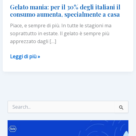
Gelato mania: per il 30% degli italiani il
consumo aumenta, specialmente a casa
Piace, e sempre di più. In tutte le stagioni ma
soprattutto in estate. Il gelato è sempre più
apprezzato dagli […]
Gelato
Leggi di più »
mania:
per
il
30%
degli
italiani
C
e
il
r
consumo
c
aumenta,
a
:
specialmente