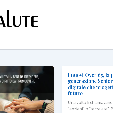
I nuovi Over 65, la
generazione Senio
digitale che proget
futuro
Una volta li chiamavano
“anziani” o “terza età”.