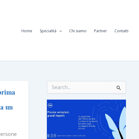
Home
Specialità
Chi siamo
Partner
Contatti
C
e
 prima
r
r
c
ta un
a
:
 Persone