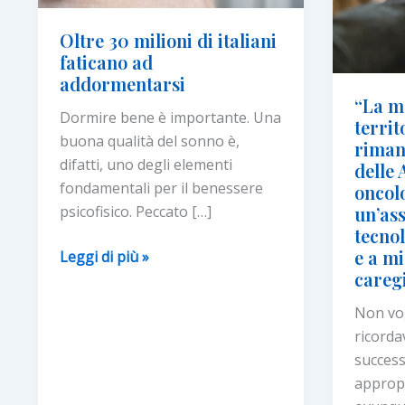
Oltre 30 milioni di italiani
faticano ad
addormentarsi
“La m
Dormire bene è importante. Una
territ
buona qualità del sonno è,
riman
difatti, uno degli elementi
delle 
fondamentali per il benessere
oncol
psicofisico. Peccato […]
un’ass
tecno
e a mi
Oltre
Leggi di più »
careg
30
milioni
Non vog
di
ricorda
italiani
success
faticano
appropr
ad