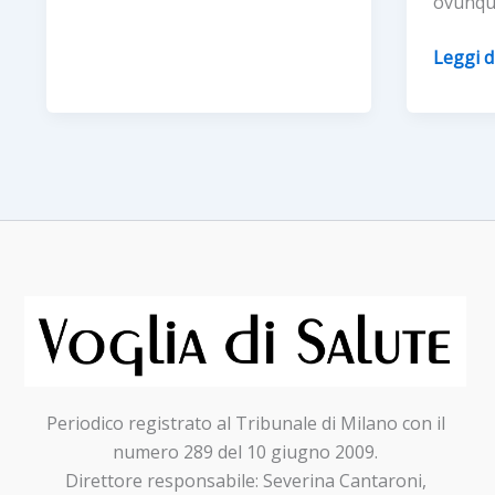
ovunqu
addormentarsi
“La
Leggi d
medici
del
territor
non
è
rimanda
le
propos
delle
Associa
oncolo
per
Periodico registrato al Tribunale di Milano con il
un’assi
numero 289 del 10 giugno 2009.
accessib
Direttore responsabile: Severina Cantaroni,
tecnol