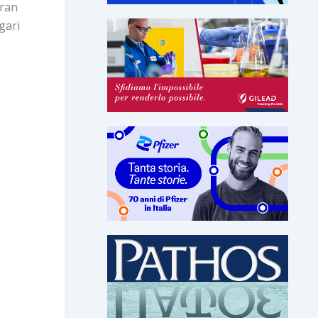
gran
gari