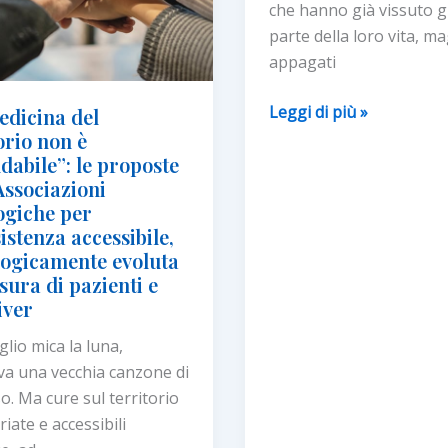
che hanno già vissuto 
parte della loro vita, ma
appagati
I
Leggi di più »
edicina del
nuovi
orio non è
dabile”: le proposte
Over
Associazioni
65,
ogiche per
la
istenza accessibile,
prima
logicamente evoluta
generazione
sura di pazienti e
Senior
iver
digitale
che
lio mica la luna,
progetta
va una vecchia canzone di
un
o. Ma cure sul territorio
futuro
iate e accessibili