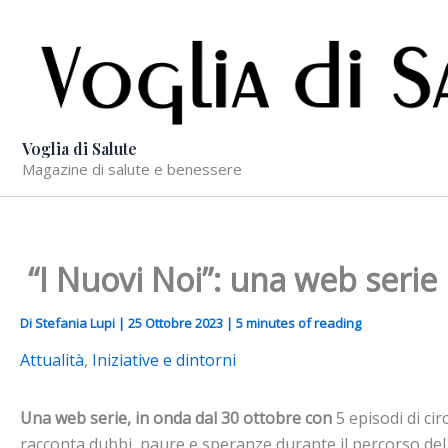
Vai
al
contenuto
Voglia di Salute
Magazine di salute e benessere
“I Nuovi Noi”: una web serie 
Di
Stefania Lupi
|
25 Ottobre 2023
|
5 minutes of reading
Attualità
,
Iniziative e dintorni
Una web serie, in onda dal 30 ottobre con
5 episodi di ci
racconta dubbi, paure e speranze durante il percorso del t