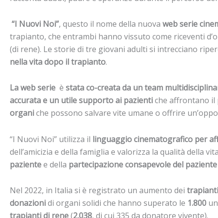
“I Nuovi Noi”
, questo il nome della nuova
web serie cinem
trapianto, che entrambi hanno vissuto come riceventi d’orga
(di rene). Le storie di tre giovani adulti si intrecciano rip
nella vita dopo il trapianto
.
La web serie
è
stata co-creata da un team multidisciplina
accurata e un utile supporto ai pazienti
che affrontano il
organi
che possono salvare vite umane o offrire un’opportu
“I Nuovi Noi” utilizza il
linguaggio cinematografico per af
dell’amicizia e della famiglia e valorizza la qualità della 
paziente
e della
partecipazione consapevole del paziente
Nel 2022, in Italia si è registrato un aumento dei
trapiant
donazioni
di organi solidi che hanno superato le
1.800
uni
trapianti di rene
(
2.038
, di cui 335 da donatore vivente).