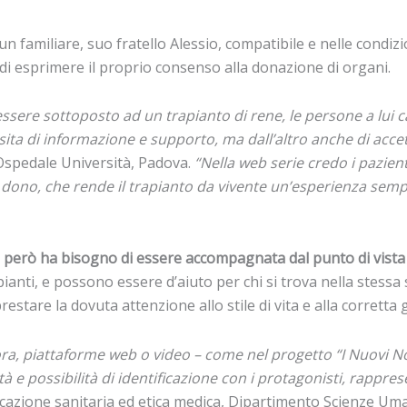
i un familiare, suo fratello Alessio, compatibile e nelle cond
 di esprimere il proprio consenso alla donazione di organi.
ssere sottoposto ad un trapianto di rene, le persone a lui 
sita di informazione e support
o,
ma dall’altro anche di acce
Ospedale Università, Padova.
“Nella web serie credo i pazient
l dono, che rende il trapianto da vivente un’esperienza sem
e però ha bisogno di essere accompagnata dal punto di vista
pianti, e possono essere d’aiuto per chi si trova nella stess
prestare la dovuta attenzione allo stile di vita e alla corretta 
ora, piattaforme web o video – come nel progetto “I Nuovi Noi
ilità e possibilità di identificazione con i protagonisti, r
icazione sanitaria ed etica medica, Dipartimento Scienze Uman