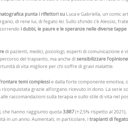
atografica punta i riflettori su
Luca e Gabriella, un comic art
no, di rene lui, di fegato lei. Sullo sfondo c’è Alessio, frat
ercorrendo
i dubbi, le paure e le speranze nelle diverse tappe c
re
di pazienti, medici, psicologi, esperti di comunicazione e v
 percorso del trapianto, ma anche di
sensibilizzare l’opinion
nità di vita migliore per chi soffre di gravi malattie.
frontare temi complessi
e dalla forte componente emotiva, of
vita riconquistata grazie all’organo ricevuto in dono. La serie
alle raccomandazioni sulla terapia e sullo stile di vita nel 
i
, che hanno raggiunto quota
3.887
(+2,5% rispetto al 2021), 
tà in un anno. Aumentati, in particolare, i
trapianti di fegat