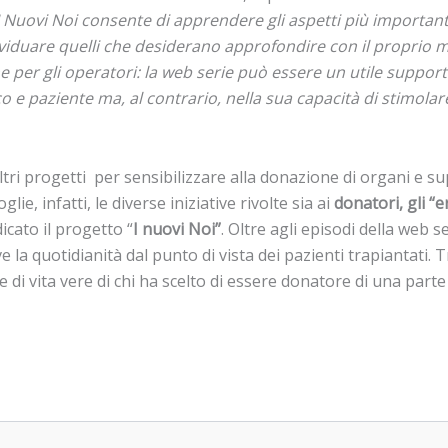
I Nuovi Noi consente di apprendere gli aspetti più important
ividuare quelli che desiderano approfondire con il proprio me
he per gli operatori: la web serie può essere un utile suppor
o e paziente ma, al contrario, nella sua capacità di stimolare
tri progetti per sensibilizzare alla donazione di organi e sup
glie, infatti, le diverse iniziative rivolte sia ai
donatori, gli “
dicato il progetto “
I nuovi Noi”
. Oltre agli episodi della web s
ve la quotidianità dal punto di vista dei pazienti trapiantati. 
e di vita vere di chi ha scelto di essere donatore di una parte 