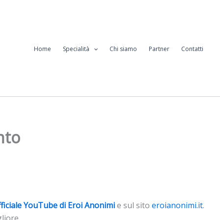
Home
Specialità
Chi siamo
Partner
Contatti
nto
fficiale YouTube di Eroi Anonimi
e sul sito
eroianonimi.it
.
liore.