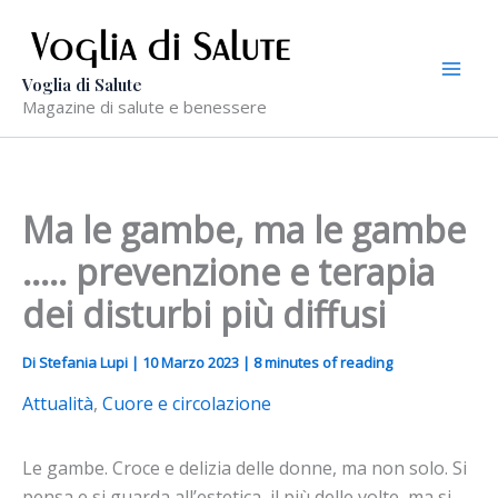
Vai
al
contenuto
Voglia di Salute
Magazine di salute e benessere
Ma le gambe, ma le gambe
….. prevenzione e terapia
dei disturbi più diffusi
Di
Stefania Lupi
|
10 Marzo 2023
|
8 minutes of reading
Attualità
,
Cuore e circolazione
Le gambe. Croce e delizia delle donne, ma non solo. Si
pensa e si guarda all’estetica, il più delle volte, ma si