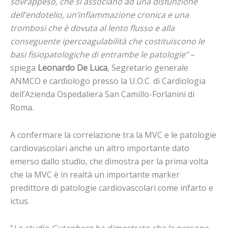
sovrappeso, che si associano ad una disfunzione
dell’endotelio, un’infiammazione cronica e una
trombosi che è dovuta al lento flusso e alla
conseguente ipercoagulabilità che costituiscono le
basi fisiopatologiche di entrambe le patologie”
–
spiega
Leonardo De Luca
, Segretario generale
ANMCO e cardiologo presso la U.O.C. di Cardiologia
dell’Azienda Ospedaliera San Camillo-Forlanini di
Roma.
A confermare la correlazione tra la MVC e le patologie
cardiovascolari anche un altro importante dato
emerso dallo studio, che dimostra per la prima volta
che la MVC è in realtà un importante marker
predittore di patologie cardiovascolari come infarto e
ictus.
“
Lo studio Gutenberg ha dimostrato che le persone