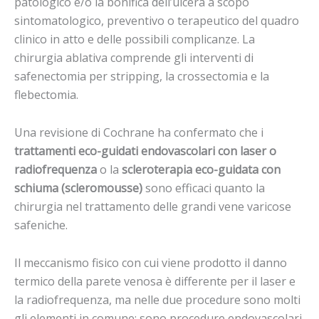
patologico e/o la bonifica dell’ulcera a scopo
sintomatologico, preventivo o terapeutico del quadro
clinico in atto e delle possibili complicanze. La
chirurgia ablativa comprende gli interventi di
safenectomia per stripping, la crossectomia e la
flebectomia.
Una revisione di Cochrane ha confermato che i
trattamenti eco-guidati endovascolari con laser o
radiofrequenza
o la
scleroterapia eco-guidata con
schiuma (scleromousse)
sono efficaci quanto la
chirurgia nel trattamento delle grandi vene varicose
safeniche.
Il meccanismo fisico con cui viene prodotto il danno
termico della parete venosa è differente per il laser e
la radiofrequenza, ma nelle due procedure sono molti
gli elementi in comune: sono procedure endovascolari