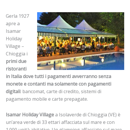
Gerla 1927
apre a
Isamar
Holiday
Village –
Chioggia i
primi due
ristoranti
in Italia dove
tutti i pagamenti avverranno senza
monete e contanti ma solamente con pagamenti
digitali
: bancomat, carte di credito, sistemi di
pagamento mobile e carte prepagate.
Isamar Holiday Village
a Isolaverde di Chioggia (VE) è
un’area verde di 33 ettari affacciata sul mare e con
1.000 unità abitative. Un glamping affacciato sul mare,