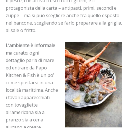
Il pesce, che arriva fresco tutti i giorni, è il
protagonista della carta – antipasti, primi, secondi e
zuppe – ma si può scegliere anche fra quello esposto
nel bancone, scegliendo se farlo preparare alla griglia,
al sale o fritto.
L’ambiente è informale
ma curato
; ogni
dettaglio parla di mare
ed entrare da Papo
Kitchen & Fish è un po’
come spostarsi in una
località marittima. Anche
i tavoli apparecchiati
con tovagliette
all’americana sia a
pranzo sia a cena
aiutano a creare