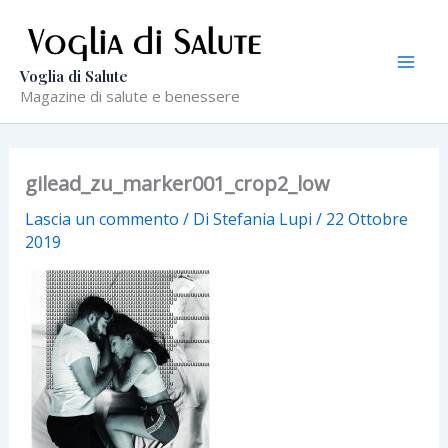
Vai
al
contenuto
Voglia di Salute
Magazine di salute e benessere
gilead_zu_marker001_crop2_low
Lascia un commento
/ Di
Stefania Lupi
/
22 Ottobre
2019