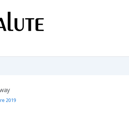
rway
re 2019