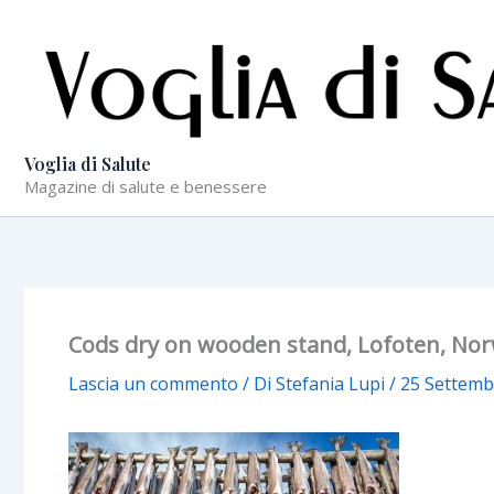
Vai
al
contenuto
Voglia di Salute
Magazine di salute e benessere
Cods dry on wooden stand, Lofoten, No
Lascia un commento
/ Di
Stefania Lupi
/
25 Settemb