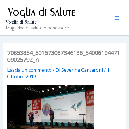
Vai
al
contenuto
Voglia di Salute
Magazine di salute e benessere
70853854_501573087346136_54006194471
09025792_n
Lascia un commento
/ Di
Severina Cantaroni
/
1
Ottobre 2019