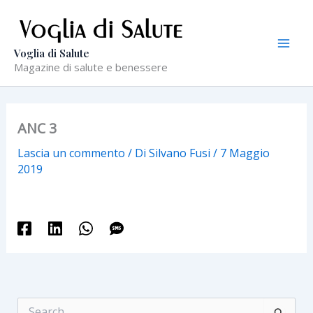
Vai
al
contenuto
Voglia di Salute
Magazine di salute e benessere
ANC 3
Lascia un commento
/ Di
Silvano Fusi
/
7 Maggio
2019
C