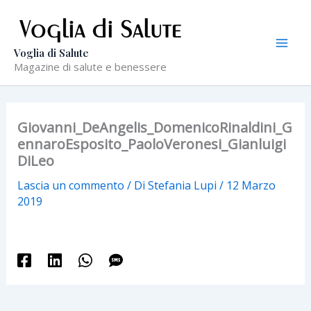
Vai
al
contenuto
Voglia di Salute
Magazine di salute e benessere
Giovanni_DeAngelis_DomenicoRinaldini_G
ennaroEsposito_PaoloVeronesi_Gianluigi
DiLeo
Lascia un commento
/ Di
Stefania Lupi
/
12 Marzo
2019