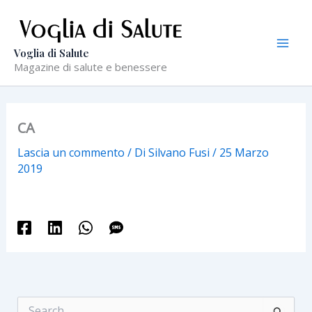
Vai
al
contenuto
Voglia di Salute
Magazine di salute e benessere
CA
Lascia un commento
/ Di
Silvano Fusi
/
25 Marzo
2019
C